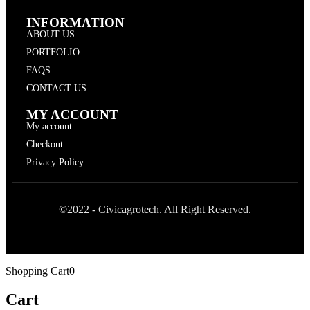
Your personal data will be used to support your experience
throughout this website, to manage access to your account, and for
other purposes described in our
privacy policy
.
Register
Already a member?
Login
Home
Catalog
Catalog PFAL Product
Catalog LED Full Color แบบกลาง
Catalog Streetlight 40W 5700K
Catalog Streetlight 50W 5700K
Catalog Streetlight 70W 5700K