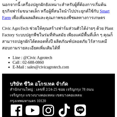
Login
Remember me
Lost your password?
Log in
Not a member?
Register
Register
A password will be sent to your email address.
Subscribe to our newsletter