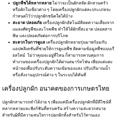
CONTACT US
MY ACCOUNT
My account
Checkout
Privacy Policy
©2022 - Civicagrotech. All Right Reserved.
Shopping Cart
0
Cart