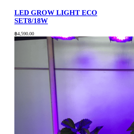
LED GROW LIGHT ECO
SET8/18W
฿
4,590.00