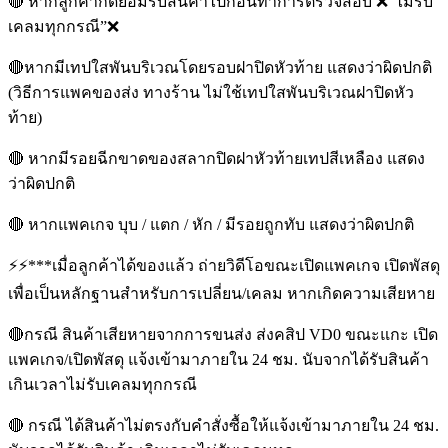
🔴 หากลูกค้ากดยอมรับสินค้าไปก่อนทำการตรวจสอบ ❌”ไม่รับ
เคลมทุกกรณี”❌
🔴หากมีเทปใสพันบริเวณโดยรอบฝาปิดหัวท้าย แสดงว่าผิดปกติ
(วิธีการแพคของส่ง ทางร้าน ไม่ใช้เทปใสพันบริเวณฝาปิดหัว
ท้าย)
🔴 หากมีรอยฉีกขาดของสลากปิดฝาหัวท้ายเทปสีเหลือง แสดง
ว่าผิดปกติ
🔴 หากแพคเกจ บุบ / แตก / หัก / มีรอยถูกทับ แสดงว่าผิดปกติ
⚡️⚡️***เมื่อลูกค้าได้ของแล้ว ถ่ายวิดีโอขณะเปิดแพคเกจ เปิดพัสดุ
เพื่อเป็นหลักฐานสำหรับการเปลี่ยน/เคลม หากเกิดความเสียหาย
🔴กรณี สินค้าเสียหายจากการขนส่ง ส่งคสิป VD0 ขณะแกะ เปิด
แพคเกจ/เปิดพัสดุ แจ้งเข้ามาภายใน 24 ชม. นับจากได้รับสินค้า
เกินเวลาไม่รับเคลมทุกกรณี
🔴 กรณี ได้สินค้าไม่ตรงกับคำสั่งซื้อให้แจ้งเข้ามาภายใน 24 ชม.