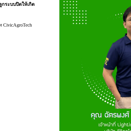
กระบบปิดให้เกิด
ัท CivicAgroTech