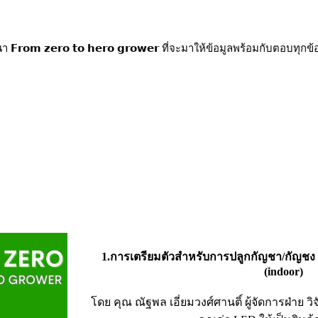
𝗼𝗺 𝘇𝗲𝗿𝗼 𝘁𝗼 𝗵𝗲𝗿𝗼 𝗴𝗿𝗼𝘄𝗲𝗿 ที่จะมาให้ข้อมูลพร้อมกับตอบทุ
1.การเตรียมตัวสำหรับการปลูกกัญชา/กัญช
(indoor)
โดย คุณ ณัฐพล เอี่ยมวงศ์ศานติ์ ผู้จัดการฝ่าย วิ